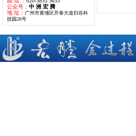
固 话 ：
020-3835 3633
公众号：
中 洲 宏 腾
地 址：
广州市黄埔区开泰大道归谷科
技园28号