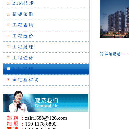
B I M 技 术
招 标 采 购
工 程 咨 询
工 程 造 价
工 程 监 理
工 程 设 计
项 目 管 理
全 过 程 咨 询
邮 箱 ：
zzht1688@126.com
加 盟 ：
150 1178 8890