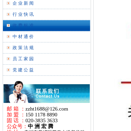
企 业 新 闻
行 业 快 讯
收 费 标 准
中 材 通 价
政 策 法 规
员 工 家 园
党 建 公 益
邮 箱 ：
zzht1688@126.com
加 盟 ：
150 1178 8890
固 话 ：
020-3835 3633
公众号：
中 洲 宏 腾